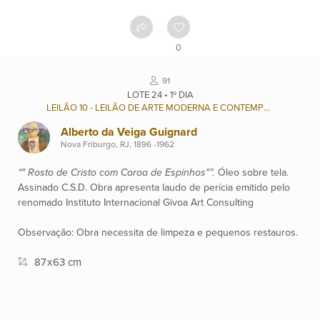
Contato
0
Ver
91
catálogo
LOTE 24 • 1º DIA
LEILÃO 10 - LEILÃO DE ARTE MODERNA E CONTEMPORÂNEA BRASILEIRA
Alberto da Veiga Guignard
Leilões
Nova Friburgo, RJ, 1896 -1962
“" Rosto de Cristo com Coroa de Espinhos"”.
Óleo sobre tela.
Qualificações
Assinado C.S.D. Obra apresenta laudo de perícia emitido pelo
renomado Instituto Internacional Givoa Art Consulting
Observação: Obra necessita de limpeza e pequenos restauros.
Moeda:
R$
87
x
63 cm
Ajuda?