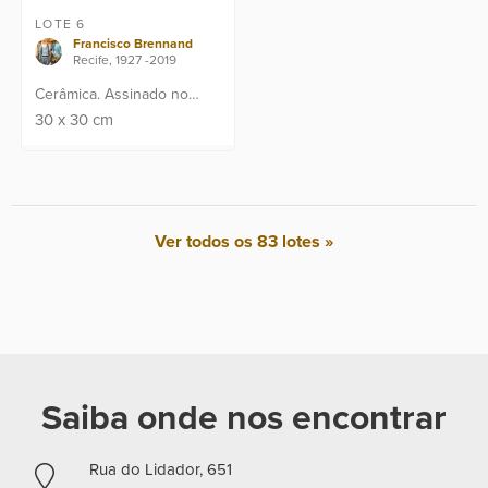
LOTE 6
Francisco Brennand
Recife, 1927 -2019
Cerâmica. Assinado no
canto inferior.
30
x
30
cm
Ver todos os 83 lotes »
Saiba onde nos encontrar
Rua do Lidador, 651