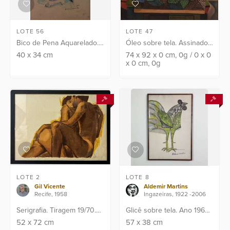
LOTE 56
LOTE 47
Bico de Pena Aquarelado.
Óleo sobre tela. Assinado
Ass: C.I.D. Pontos de fungo
CID e verso e datado: 64.
40
x
34
cm
74
x
92
x
0
cm
, 0g
/
0
x
0
x
0
cm
, 0g
no passepartout.
Obra apresenta laudo de
perícia emitido pelo
renomado Instituto I...
LOTE 2
LOTE 8
Gil Vicente
Aldemir Martins
Recife, 1958
Ingazeiras, 1922 -2006
Serigrafia. Tiragem 19/70.
Glicê sobre tela. Ano 1965.
Assinado C.I.D
Assinado C.I.D . Assinatura
52
x
72
cm
57
x
38
cm