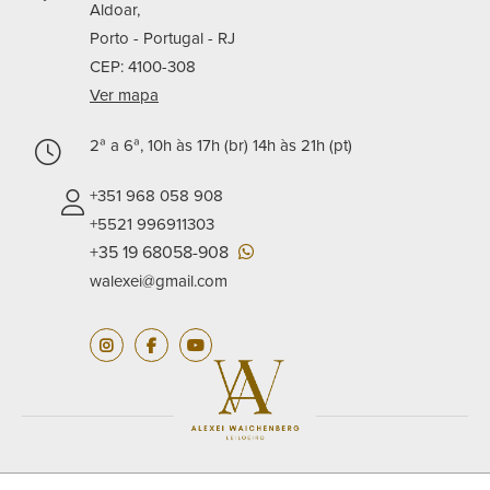
Aldoar,
Porto - Portugal -
RJ
CEP: 4100-308
Ver mapa
2ª a 6ª, 10h às 17h (br) 14h às 21h (pt)
+351 968 058 908
+5521 996911303
+35 19 68058-908
walexei@gmail.com