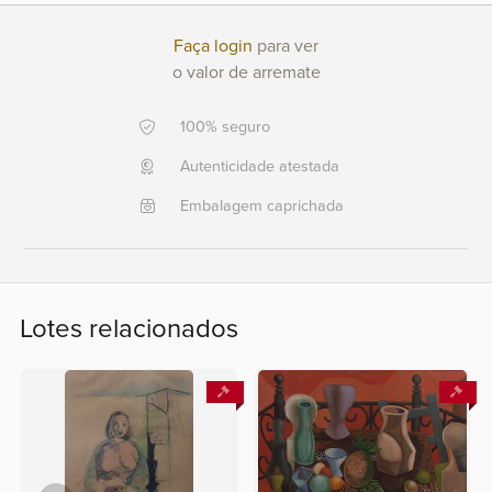
+351 968 058 908
+5521
Faça login
para ver
996911303
o valor de arremate
Fale
100% seguro
conosco
Autenticidade atestada
Embalagem caprichada
Lotes relacionados