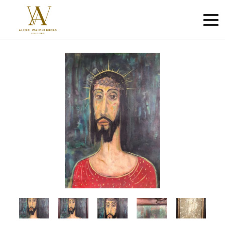
Criar
conta
Faça
login
Home
Sobre
Como
funciona