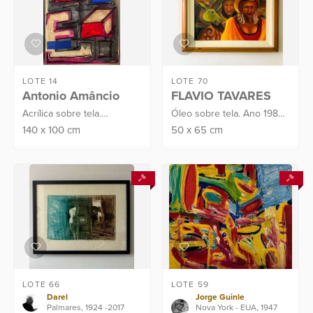
LOTE 14
LOTE 70
Antonio Amâncio
FLAVIO TAVARES
Acrílica sobre tela.
Óleo sobre tela. Ano 1984.
Assinado C.I.D. e verso.
Assinado C.I.E
140
x
100
cm
50
x
65
cm
Datado no verso: 2024.
Proveniência: Atelier do
Artista
LOTE 66
LOTE 59
Darel
Jorge Guinle
Palmares, 1924 -2017
Nova York - EUA, 1947