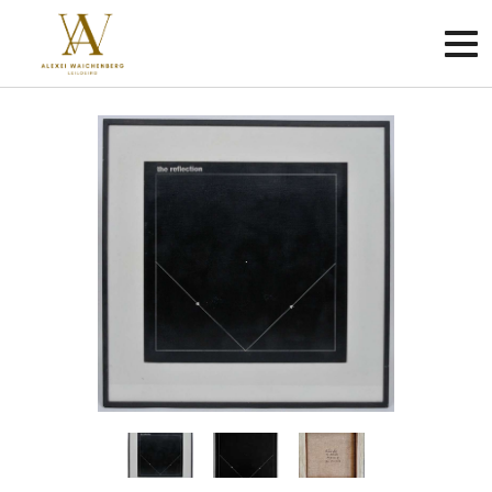
Criar
conta
Faça
login
Home
Sobre
Como
funciona