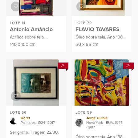
LOTE 14
LOTE 70
Antonio Amâncio
FLAVIO TAVARES
Acrílica sobre tela.
Óleo sobre tela. Ano 1984.
Assinado C.I.D. e verso.
Assinado C.I.E
140
x
100
cm
50
x
65
cm
Datado no verso: 2024.
Proveniência: Atelier do
Artista
LOTE 66
LOTE 59
Darel
Jorge Guinle
Palmares, 1924 -2017
Nova York - EUA, 1947
-1987
Serigrafia. Tiragem 22/30.
Óleo sobre tela. Ano 1982.