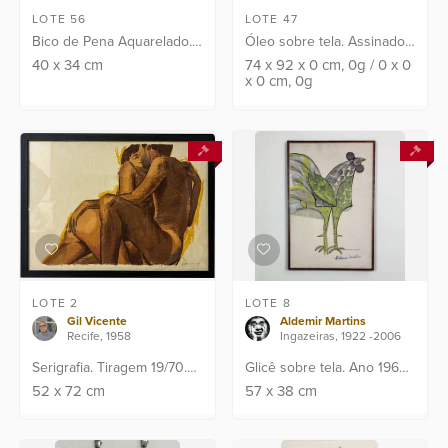
LOTE 56
LOTE 47
Bico de Pena Aquarelado.
Óleo sobre tela. Assinado
Ass: C.I.D. Pontos de fungo
CID e verso e datado: 64.
40
x
34
cm
74
x
92
x
0
cm
, 0g
/
0
x
0
x
0
cm
, 0g
no passepartout.
Obra apresenta laudo de
perícia emitido pelo
renomado Instituto I...
LOTE 2
LOTE 8
Gil Vicente
Aldemir Martins
Recife, 1958
Ingazeiras, 1922 -2006
Serigrafia. Tiragem 19/70.
Glicê sobre tela. Ano 1965.
Assinado C.I.D
Assinado C.I.D . Assinatura
52
x
72
cm
57
x
38
cm
a punho pelo artista.