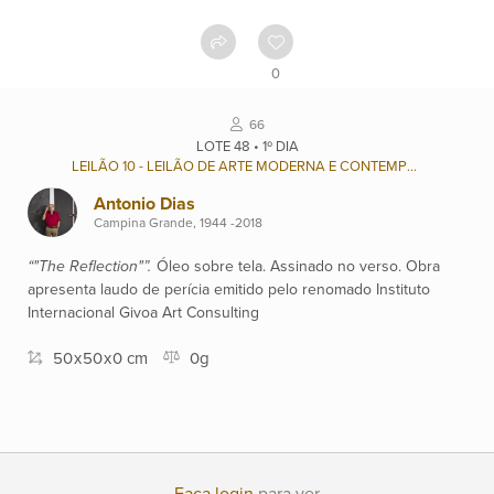
Contato
0
Ver
66
catálogo
LOTE 48 • 1º DIA
LEILÃO 10 - LEILÃO DE ARTE MODERNA E CONTEMPORÂNEA BRASILEIRA
Antonio Dias
Leilões
Campina Grande, 1944 -2018
“"The Reflection"”.
Óleo sobre tela. Assinado no verso. Obra
Qualificações
apresenta laudo de perícia emitido pelo renomado Instituto
Internacional Givoa Art Consulting
50
x
50
x
0 cm
0g
Moeda:
R$
Ajuda?