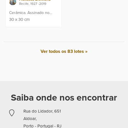
Recife, 1927 -2019
Cerâmica. Assinado no
canto inferior.
30
x
30
cm
Ver todos os 83 lotes »
Saiba onde nos encontrar
Rua do Lidador, 651
Aldoar,
Porto - Portugal -
RJ