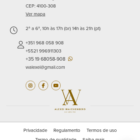
CEP: 4100-308
Ver mapa
2ª a 6ª, 10h às 17h (br) 14h às 21h (pt)
+351 968 058 908
+5521 996911303
+35 19 68058-908
walexei@gmail.com
Privacidade
Regulamento
Termos de uso
Termo de qualidade
Saiba mais