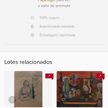
Faça login
para ver
+351 968 058 908
o valor de arremate
+5521
996911303
100% seguro
Fale
Autenticidade atestada
conosco
Embalagem caprichada
Lotes relacionados