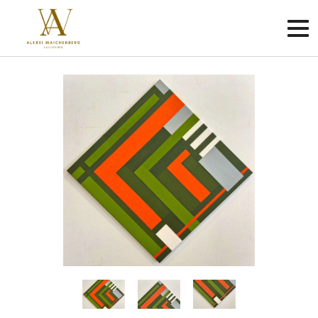
Criar
conta
Faça
login
Home
Sobre
Como
funciona