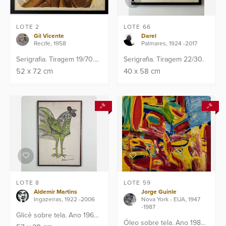
LOTE 2
LOTE 66
Gil Vicente
Darel
Recife, 1958
Palmares, 1924 -2017
Serigrafia. Tiragem 19/70.
Serigrafia. Tiragem 22/30.
Assinado C.I.D
52
x
72
cm
40
x
58
cm
LOTE 8
LOTE 59
Aldemir Martins
Jorge Guinle
Ingazeiras, 1922 -2006
Nova York - EUA, 1947
-1987
Glicê sobre tela. Ano 1965.
Óleo sobre tela. Ano 1982.
Assinado C.I.D . Assinatura