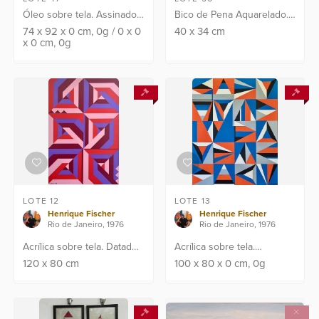
Óleo sobre tela. Assinado
Bico de Pena Aquarelado.
CID e verso e datado: 64.
Ass: C.I.D. Pontos de fungo
74
x
92
x
0
cm
, 0g
/
0
x
0
40
x
34
cm
x
0
cm
, 0g
Obra apresenta laudo de
no passepartout.
perícia emitido pelo
renomado Instituto I...
LOTE 12
LOTE 13
Henrique Fischer
Henrique Fischer
Rio de Janeiro, 1976
Rio de Janeiro, 1976
Acrílica sobre tela. Datado
Acrílica sobre tela.
no verso 04 -12 24.
Assinado C.I.D. e datado no
120
x
80
cm
100
x
80
x
0
cm
, 0g
Assinado C.I.E e verso.
verso: 05-07-2024.
Proveniência: Atelier do
Proveniência: Atelier do
Artista
Artista