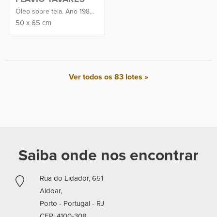
Óleo sobre tela. Ano 1984.
Assinado C.I.E
50
x
65
cm
Ver todos os 83 lotes »
Saiba onde nos encontrar
Rua do Lidador, 651
Aldoar,
Porto - Portugal -
RJ
CEP: 4100-308