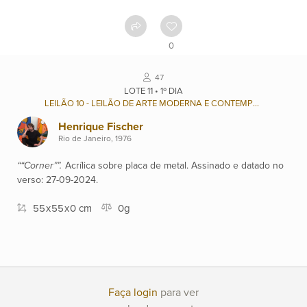
Contato
0
Ver
47
catálogo
LOTE 11 • 1º DIA
LEILÃO 10 - LEILÃO DE ARTE MODERNA E CONTEMPORÂNEA BRASILEIRA
Henrique Fischer
Leilões
Rio de Janeiro, 1976
““Corner””.
Acrílica sobre placa de metal. Assinado e datado no
Qualificações
verso: 27-09-2024.
55
x
55
x
0 cm
0g
Moeda:
R$
Ajuda?
Faça login
para ver