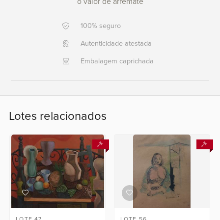
+351 968 058 908
o valor de arremate
+5521
996911303
100% seguro
Autenticidade atestada
Fale
Embalagem caprichada
conosco
Lotes relacionados
LOTE 47
LOTE 56