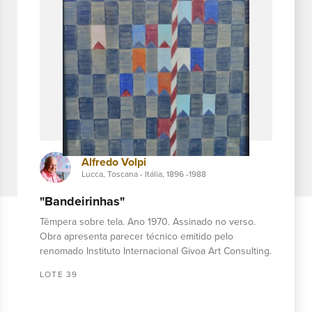
Mira Schendel
Zurique, 1919 -1988
Sem título. Tinta óleo e folha ouro sobre tela.
Assinado C.I.D. (Ex coleção Jonas Prochownik).
Apresenta certificado de transferência de
propriedade do mesmo.
LOTE 36