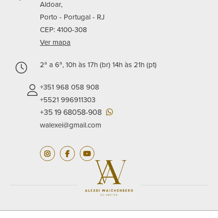
Aldoar,
Porto - Portugal -
RJ
CEP: 4100-308
Ver mapa
2ª a 6ª, 10h às 17h (br) 14h às 21h (pt)
+351 968 058 908
+5521 996911303
+35 19 68058-908
walexei@gmail.com