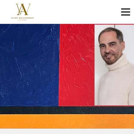
Criar
conta
Faça
login
Sobre
Como
funciona
Contato