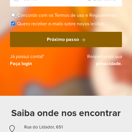
Concordo com os
Termos de uso
e
Regulamento
Quero receber e-mails sobre novos leilões
Próximo passo
Já possui conta?
Respeitamos sua
Faça login
privacidade.
Saiba onde nos encontrar
Rua do Lidador, 651