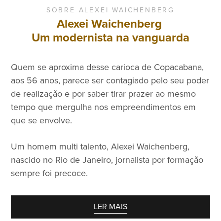
SOBRE ALEXEI WAICHENBERG
Alexei Waichenberg
Um modernista na vanguarda
Quem se aproxima desse carioca de Copacabana,
Ao
aos 56 anos, parece ser contagiado pelo seu poder
qu
de realização e por saber tirar prazer ao mesmo
qu
tempo que mergulha nos empreendimentos em
Rio
que se envolve.
gr
Ja
Um homem multi talento, Alexei Waichenberg,
Rá
nascido no Rio de Janeiro, jornalista por formação
12
sempre foi precoce.
20
Bra
pe
LER MAIS