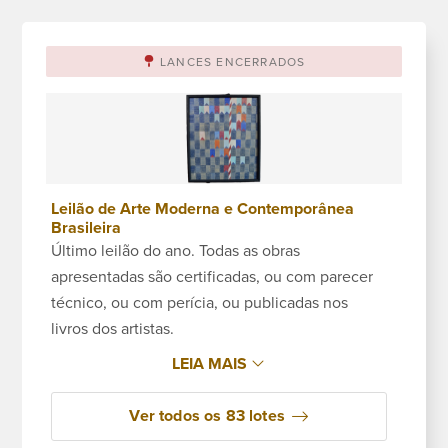
Leilões
LANCES ENCERRADOS
Qualificações
Moeda:
Leilão de Arte Moderna e Contemporânea
R$
Brasileira
Último leilão do ano. Todas as obras
apresentadas são certificadas, ou com parecer
Ajuda?
técnico, ou com perícia, ou publicadas nos
+351 968 058 908
livros dos artistas.
+5521
996911303
LEIA MAIS
Fale
Ver todos os 83 lotes
conosco