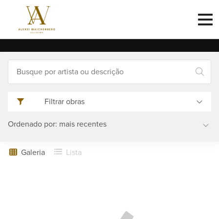
Criar
conta
{:zero=>"Nenhum resultado para o 
Faça
Filtrar obras
login
Ordenado por: mais recentes
Home
Galeria
Lista
Sobre
Como
funciona