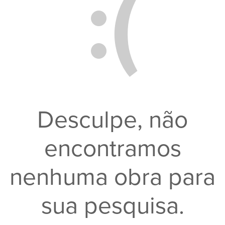
:(
Contato
Leilões
Qualificações
Desculpe, não
Moeda:
encontramos
R$
nenhuma obra para
Ajuda?
+351 968 058 908
sua pesquisa.
+5521
996911303