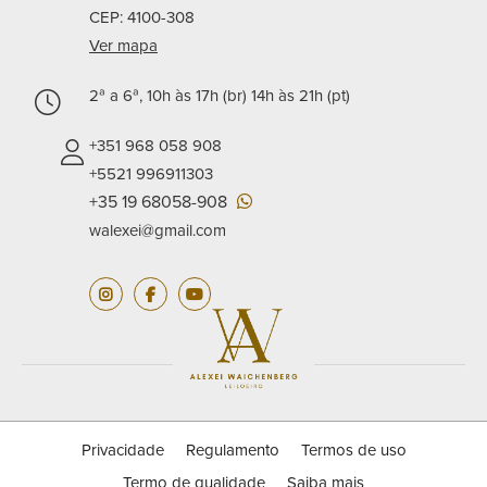
CEP: 4100-308
Ver mapa
2ª a 6ª, 10h às 17h (br) 14h às 21h (pt)
+351 968 058 908
+5521 996911303
+35 19 68058-908
walexei@gmail.com
Privacidade
Regulamento
Termos de uso
Termo de qualidade
Saiba mais