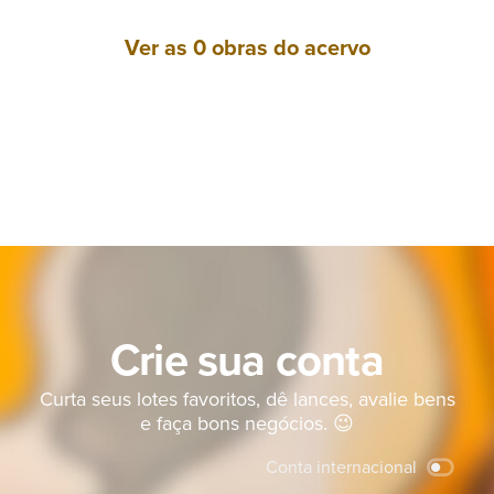
Fale
Ver as 0 obras do acervo
conosco
Crie sua conta
Curta seus lotes favoritos, dê lances, avalie bens
e faça bons negócios. 😉
Conta internacional