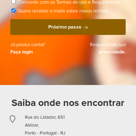
Concordo com os
Termos de uso
e
Regulamento
Quero receber e-mails sobre novos leilões
Próximo passo
Já possui conta?
Respeitamos sua
Faça login
privacidade.
Saiba onde nos encontrar
Rua do Lidador, 651
Aldoar,
Porto - Portugal -
RJ