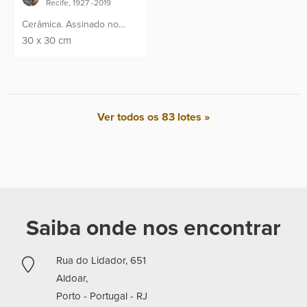
Recife, 1927 -2019
Cerâmica. Assinado no
canto inferior.
30
x
30
cm
Ver todos os 83 lotes »
Saiba onde nos encontrar
Rua do Lidador, 651
Aldoar,
Porto - Portugal -
RJ