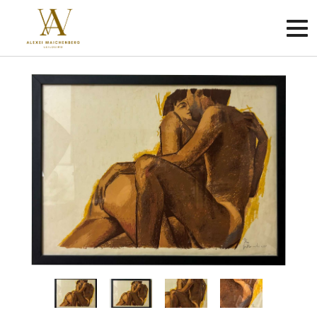
Criar
conta
Faça
login
Home
Sobre
Como
funciona