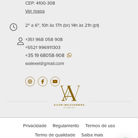
CEP: 4100-308
Ver mapa
2ª a 6ª, 10h às 17h (br) 14h às 21h (pt)
+351 968 058 908
+5521 996911303
+35 19 68058-908
walexei@gmail.com
Privacidade
Regulamento
Termos de uso
Termo de qualidade
Saiba mais