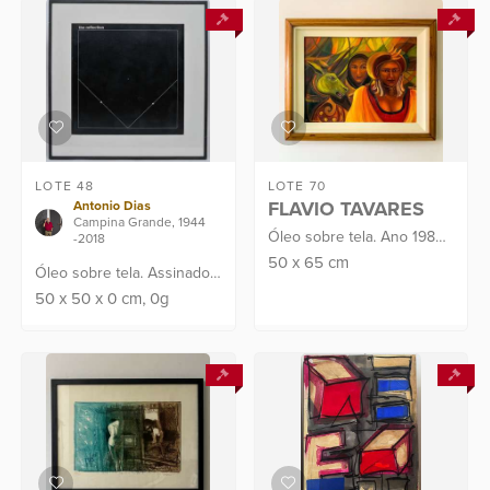
LOTE 48
LOTE 70
FLAVIO TAVARES
Antonio Dias
Campina Grande, 1944
Óleo sobre tela. Ano 1984.
-2018
Assinado C.I.E
50
x
65
cm
Óleo sobre tela. Assinado
no verso. Obra apresenta
50
x
50
x
0
cm
, 0g
laudo de perícia emitido
pelo renomado Instituto
Internacional Giv...