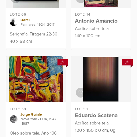
LOTE 66
LOTE 14
Antonio Amâncio
Darel
Palmares, 1924 -2017
Acrílica sobre tela.
Serigrafia. Tiragem 22/30.
Assinado C.I.D. e verso.
140
x
100
cm
40
x
58
cm
Datado no verso: 2024.
Proveniência: Atelier do
Artista
LOTE 59
LOTE 1
Eduardo Scatena
Jorge Guinle
Nova York - EUA, 1947
Acrílica sobre tela.
-1987
Assinado e datado na
120
x
150
x
0
cm
, 0g
Óleo sobre tela. Ano 1982.
lateral 2019. Procedência: