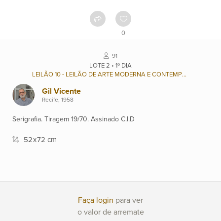
Contato
0
Ver
91
catálogo
LOTE 2 • 1º DIA
LEILÃO 10 - LEILÃO DE ARTE MODERNA E CONTEMPORÂNEA BRASILEIRA
Gil Vicente
Leilões
Recife, 1958
Serigrafia. Tiragem 19/70. Assinado C.I.D
Qualificações
52
x
72 cm
Moeda:
R$
Faça login
para ver
Ajuda?
o valor de arremate