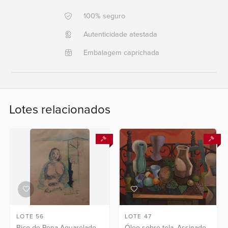
+351 968 058 908
+5521
100% seguro
996911303
Autenticidade atestada
Fale
Embalagem caprichada
conosco
Lotes relacionados
LOTE 56
LOTE 47
Bico de Pena Aquarelado.
Óleo sobre tela. Assinado