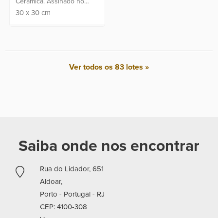
Cerâmica. Assinado no
canto inferior.
30
x
30
cm
Ver todos os 83 lotes »
Saiba onde nos encontrar
Rua do Lidador, 651
Aldoar,
Porto - Portugal -
RJ
CEP: 4100-308