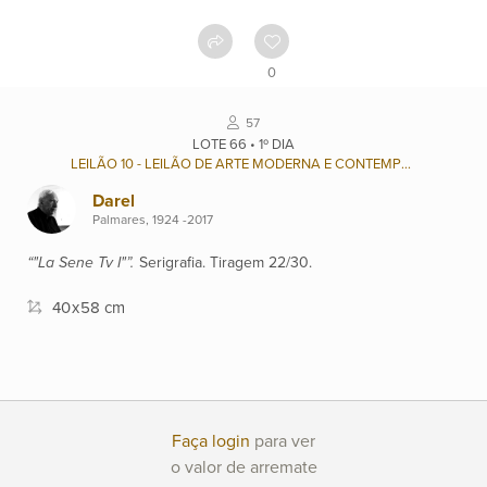
Contato
0
Ver
57
catálogo
LOTE 66 • 1º DIA
LEILÃO 10 - LEILÃO DE ARTE MODERNA E CONTEMPORÂNEA BRASILEIRA
Darel
Leilões
Palmares, 1924 -2017
“"La Sene Tv I"”.
Serigrafia. Tiragem 22/30.
Qualificações
40
x
58 cm
Moeda:
R$
Faça login
para ver
Ajuda?
o valor de arremate