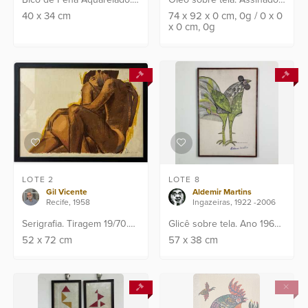
Ass: C.I.D. Pontos de fungo
CID e verso e datado: 64.
40
x
34
cm
74
x
92
x
0
cm
, 0g
/
0
x
0
x
0
cm
, 0g
no passepartout.
Obra apresenta laudo de
perícia emitido pelo
renomado Instituto I...
LOTE 2
LOTE 8
Gil Vicente
Aldemir Martins
Recife, 1958
Ingazeiras, 1922 -2006
Serigrafia. Tiragem 19/70.
Glicê sobre tela. Ano 1965.
Assinado C.I.D
Assinado C.I.D . Assinatura
52
x
72
cm
57
x
38
cm
a punho pelo artista.