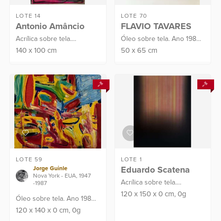
LOTE 14
LOTE 70
Antonio Amâncio
FLAVIO TAVARES
Acrílica sobre tela.
Óleo sobre tela. Ano 1984.
Assinado C.I.D. e verso.
Assinado C.I.E
140
x
100
cm
50
x
65
cm
Datado no verso: 2024.
Proveniência: Atelier do
Artista
LOTE 59
LOTE 1
Eduardo Scatena
Jorge Guinle
Nova York - EUA, 1947
Acrílica sobre tela.
-1987
Assinado e datado na
120
x
150
x
0
cm
, 0g
Óleo sobre tela. Ano 1982.
lateral 2019. Procedência:
Assinado C.I.E e verso.
120
x
140
x
0
cm
, 0g
Atelier do Artista
Com certificado de