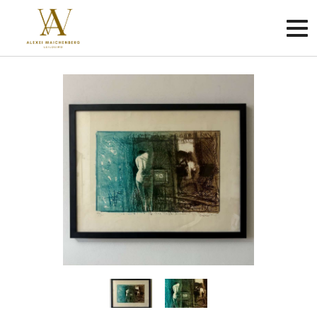
Criar
conta
Faça
login
Home
Sobre
Como
funciona