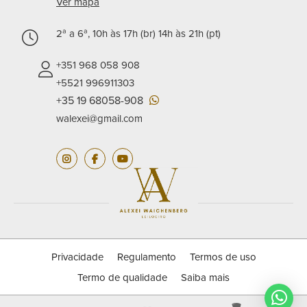
Ver mapa
2ª a 6ª, 10h às 17h (br) 14h às 21h (pt)
+351 968 058 908
+5521 996911303
+35 19 68058-908
walexei@gmail.com
Privacidade
Regulamento
Termos de uso
Termo de qualidade
Saiba mais