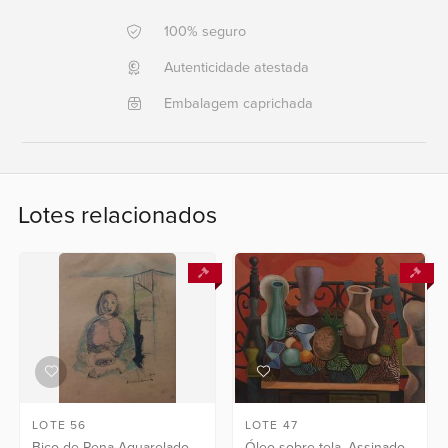
+351 968 058 908
+5521
100% seguro
996911303
Autenticidade atestada
Fale
Embalagem caprichada
conosco
Lotes relacionados
LOTE 56
LOTE 47
Bico de Pena Aquarelado.
Óleo sobre tela. Assinado