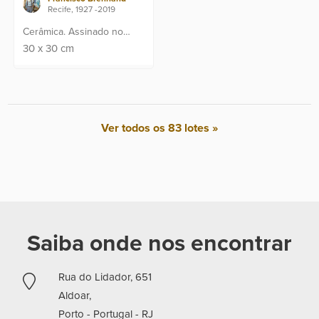
Recife, 1927 -2019
Cerâmica. Assinado no
canto inferior.
30
x
30
cm
Ver todos os 83 lotes »
Saiba onde nos encontrar
Rua do Lidador, 651
Aldoar,
Porto - Portugal -
RJ