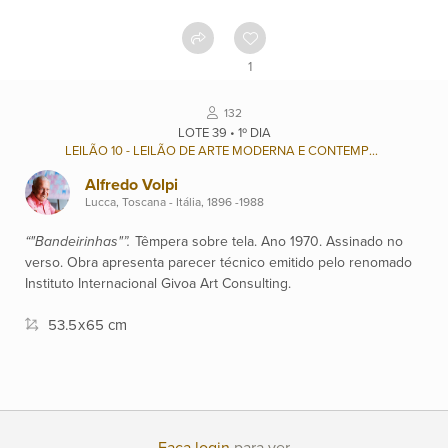
Contato
1
Ver
132
catálogo
LOTE 39 • 1º DIA
LEILÃO 10 - LEILÃO DE ARTE MODERNA E CONTEMPORÂNEA BRASILEIRA
Alfredo Volpi
Leilões
Lucca, Toscana - Itália, 1896 -1988
“"Bandeirinhas"”.
Têmpera sobre tela. Ano 1970. Assinado no
Qualificações
verso. Obra apresenta parecer técnico emitido pelo renomado
Instituto Internacional Givoa Art Consulting.
53.5
x
65 cm
Moeda:
R$
Ajuda?