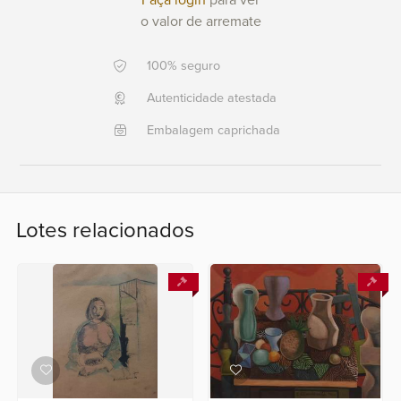
Faça login
para ver
+351 968 058 908
o valor de arremate
+5521
996911303
100% seguro
Fale
Autenticidade atestada
conosco
Embalagem caprichada
Lotes relacionados