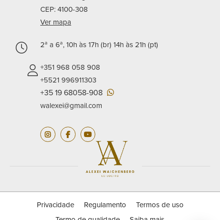
CEP: 4100-308
Ver mapa
2ª a 6ª, 10h às 17h (br) 14h às 21h (pt)
+351 968 058 908
+5521 996911303
+35 19 68058-908
walexei@gmail.com
Privacidade
Regulamento
Termos de uso
Termo de qualidade
Saiba mais