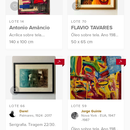
LOTE 14
LOTE 70
Antonio Amâncio
FLAVIO TAVARES
Acrílica sobre tela.
Óleo sobre tela. Ano 1984.
Assinado C.I.D. e verso.
Assinado C.I.E
140
x
100
cm
50
x
65
cm
Datado no verso: 2024.
Proveniência: Atelier do
Artista
LOTE 66
LOTE 59
Darel
Jorge Guinle
Palmares, 1924 -2017
Nova York - EUA, 1947
-1987
Serigrafia. Tiragem 22/30.
Óleo sobre tela. Ano 1982.