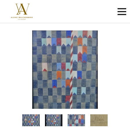
Criar
conta
Faça
login
Home
Sobre
Como
funciona