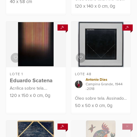
40
x
58
cm
Assinado C.I.E e verso.
120
x
140
x
0
cm
, 0g
Com certificado de
autenticidade da família do
artista. Pertenceu ...
LOTE 1
LOTE 48
Eduardo Scatena
Antonio Dias
Campina Grande, 1944
Acrílica sobre tela.
-2018
Assinado e datado na
120
x
150
x
0
cm
, 0g
Óleo sobre tela. Assinado
lateral 2019. Procedência:
no verso. Obra apresenta
50
x
50
x
0
cm
, 0g
Atelier do Artista
laudo de perícia emitido
pelo renomado Instituto
Internacional Giv...