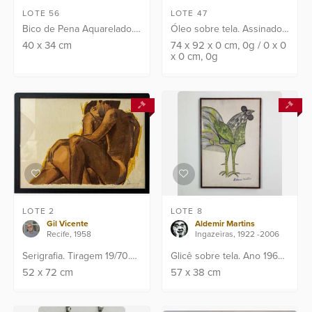
LOTE 56
LOTE 47
Bico de Pena Aquarelado.
Óleo sobre tela. Assinado
Ass: C.I.D. Pontos de fungo
CID e verso e datado: 64.
40
x
34
cm
74
x
92
x
0
cm
, 0g
/
0
x
0
x
0
cm
, 0g
no passepartout.
Obra apresenta laudo de
perícia emitido pelo
renomado Instituto I...
LOTE 2
LOTE 8
Gil Vicente
Aldemir Martins
Recife, 1958
Ingazeiras, 1922 -2006
Serigrafia. Tiragem 19/70.
Glicê sobre tela. Ano 1965.
Assinado C.I.D
Assinado C.I.D . Assinatura
52
x
72
cm
57
x
38
cm
a punho pelo artista.