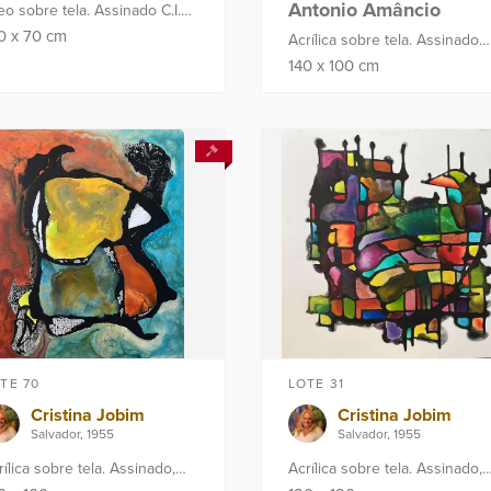
Antonio Amâncio
eo sobre tela. Assinado C.I.D
no verso "E di Cavalcanti".
00
x
70
cm
Acrílica sobre tela. Assinado
tado: 1968. Com parecer
C.I.E. Intitulado, assinado e
140
x
100
cm
cnico do escritório: Givoa ...
datado no verso. Ano: 2022
TE 70
LOTE 31
Cristina Jobim
Cristina Jobim
Salvador, 1955
Salvador, 1955
rílica sobre tela. Assinado,
Acrílica sobre tela. Assinado,