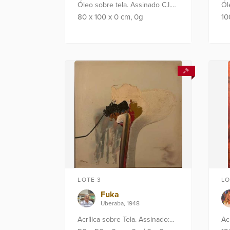
Óleo sobre tela. Assinado C.I.D
Ól
"E di Cavalcanti". Datado: 1962.
e 
80
x
100
x
0
cm
, 0g
1
Com cache de galeria e
Da
parecer técnico do escritório...
té
LOTE 3
LO
Fuka
Uberaba, 1948
Acrílica sobre Tela. Assinado:
Ac