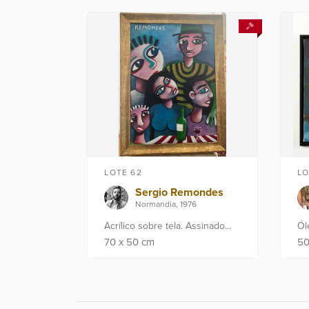
esc
LOTE 62
LO
Sergio Remondes
Normandia, 1976
Acrílico sobre tela. Assinado
Ól
CSE. Med: 70x50 cm.
fr
70
x
50
cm
5
Proveniência: Atelier do artista
cm
em Paris. Obra no Rio de
Art
Janeiro.