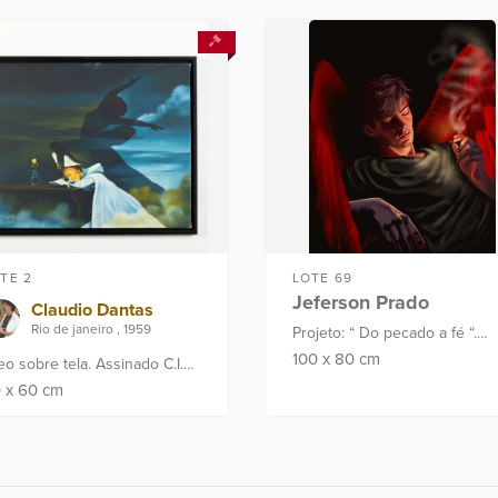
rt...
TE 2
LOTE 69
Jeferson Prado
Claudio Dantas
Rio de janeiro , 1959
Projeto: “ Do pecado a fé “.
Técnica: pintura digital.
100
x
80
cm
eo sobre tela. Assinado C.I.E,
Proveniência: Atelier do Artist
ente e verso. Dim.: 50 x 60
0
x
60
cm
. Proveniência: Atelier do
ista.