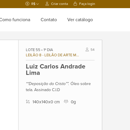
R$
Criar conta
Faça login
Como funciona
Contato
Ver catálogo
LOTE 55 • 1º DIA
54
LEILÃO 8 - LEILÃO DE ARTE MODERNA E CONTEMPORÂNEA BRASILEIRA
Luiz Carlos Andrade
Lima
““Deposição do Cristo””.
Óleo sobre
tela. Assinado C.I.D
140
x
140
x
0 cm
0g