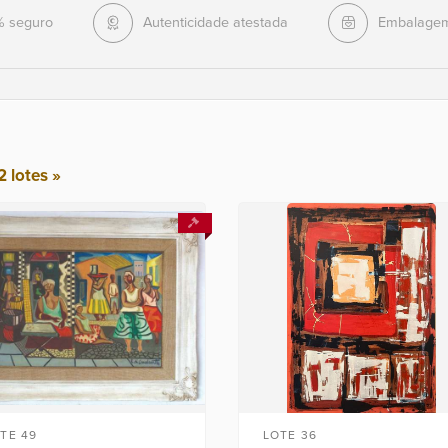
% seguro
Autenticidade atestada
Embalagem
2 lotes »
TE 49
LOTE 36