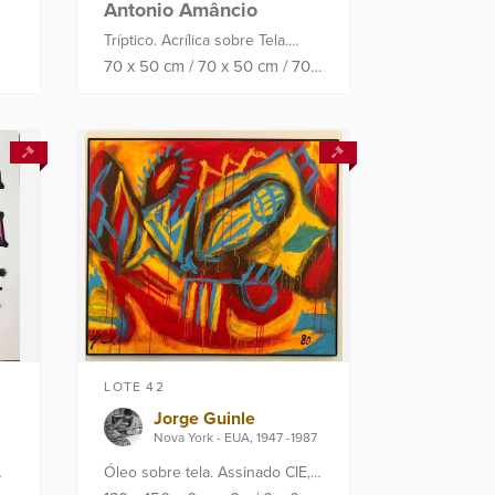
Antonio Amâncio
Tríptico. Acrílica sobre Tela.
Assinado e datado
70
x
50
cm
/
70
x
50
cm
/
70
x
50
cm
no verso: 2023. Proveniência:
Atelier do Artista no Rio de
Janeiro.
LOTE 42
Jorge Guinle
Nova York - EUA, 1947 -1987
Óleo sobre tela. Assinado CIE,