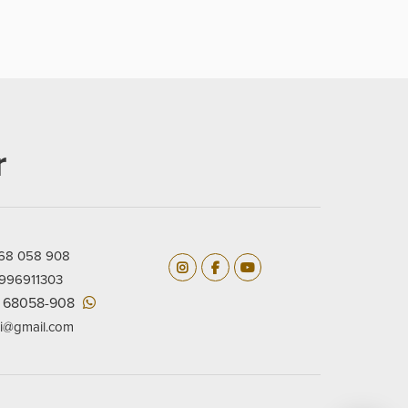
r
968 058 908
 996911303
9 68058-908
i@gmail.com