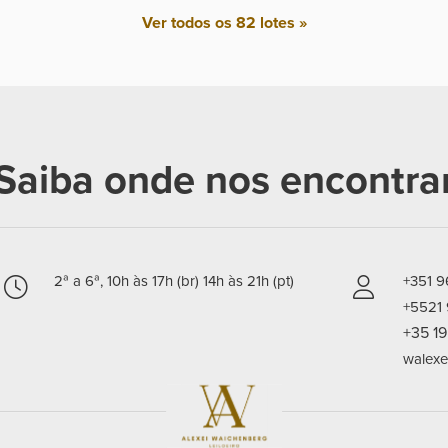
Ver todos os 82 lotes »
Saiba onde nos encontra
2ª a 6ª, 10h às 17h (br) 14h às 21h (pt)
+351 
+5521
+35 1
walexe