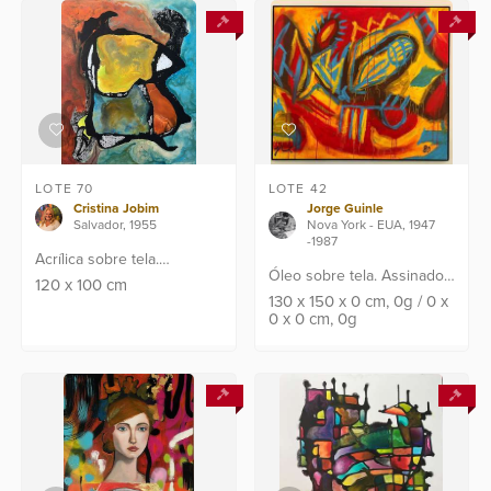
LOTE 70
LOTE 42
Cristina Jobim
Jorge Guinle
Salvador, 1955
Nova York - EUA, 1947
-1987
Acrílica sobre tela.
Óleo sobre tela. Assinado
Assinado, localizado e
120
x
100
cm
CIE, datado 1980. Assinado
130
x
150
x
0
cm
, 0g
/
0
x
datado no verso: Rio de
0
x
0
cm
, 0g
e datado no verso. Com
Janeiro, 2023.
certificado de
Proveniência: Atelier da
autenticidade da família. ...
Artista n...