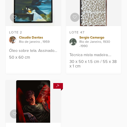
LOTE 2
LOTE 47
Claudio Dantas
Sergio Camargo
Rio de janeiro , 1959
Rio de Janeiro, 1930
-1990
Óleo sobre tela. Assinado
Técnica mista madeira.
C.I.E, frente e verso. Dim.:
50
x
60
cm
Assinada no verso
30
x
50
x
1.5
cm
/
55
x
38
50 x 60 cm. Proveniência:
x
1
cm
"Camargo". Datado: década
Atelier do Artista.
de 1960. Paris. Com perícia
completa do escritório...