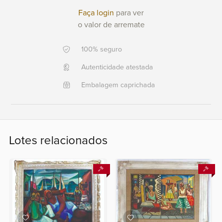
+351 968 058 908
Faça login
para ver
+5521
o valor de arremate
996911303
100% seguro
Fale
conosco
Autenticidade atestada
Embalagem caprichada
Lotes relacionados