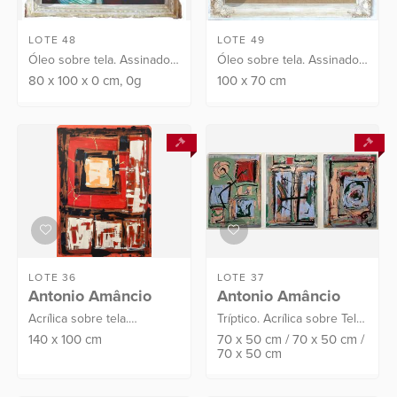
LOTE 48
LOTE 49
Óleo sobre tela. Assinado
Óleo sobre tela. Assinado
C.I.D "E di Cavalcanti".
C.I.D e no verso "E di
80
x
100
x
0
cm
, 0g
100
x
70
cm
Datado: 1962. Com cache
Cavalcanti". Datado: 1968.
de galeria e parecer
Com parecer técnico do
técnico do escritório...
escritório: Givoa ...
LOTE 36
LOTE 37
Antonio Amâncio
Antonio Amâncio
Acrílica sobre tela.
Tríptico. Acrílica sobre Tela.
Assinado C.I.E. Intitulado,
Assinado e datado
140
x
100
cm
70
x
50
cm
/
70
x
50
cm
/
70
x
50
cm
assinado e datado no
no verso: 2023.
verso. Ano: 2022
Proveniência: Atelier do
Artista no Rio de Janeiro.