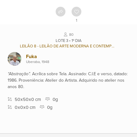
Contato
1
Ver
80
catálogo
LOTE 3 • 1º DIA
LEILÃO 8 - LEILÃO DE ARTE MODERNA E CONTEMPORÂNEA BRASILEIRA
Fuka
Leilões
Uberaba, 1948
“Abstração”.
Acrílica sobre Tela. Assinado: C.I.E e verso, datado:
Qualificações
1986. Proveniência: Atelier do Artista. Adquirido no atelier nos
anos 80.
50
x
50
x
0 cm
0g
Moeda:
0
x
0
x
0 cm
0g
R$
Ajuda?