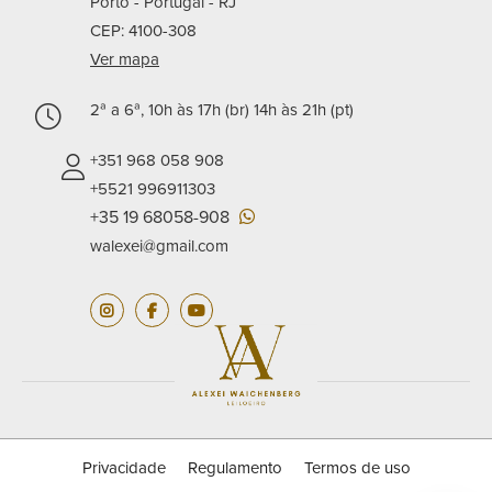
Porto - Portugal -
RJ
CEP: 4100-308
Ver mapa
2ª a 6ª, 10h às 17h (br) 14h às 21h (pt)
+351 968 058 908
+5521 996911303
+35 19 68058-908
walexei@gmail.com
Privacidade
Regulamento
Termos de uso