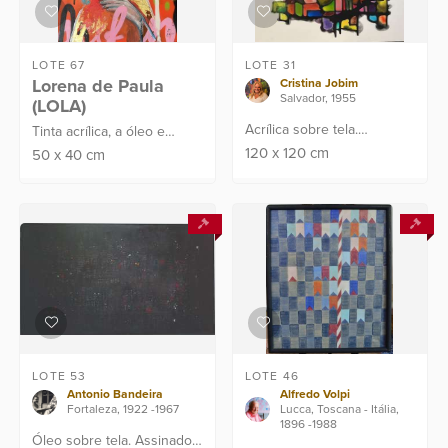
LOTE 67
LOTE 31
Lorena de Paula
Cristina Jobim
Salvador, 1955
(LOLA)
Acrílica sobre tela.
Tinta acrílica, a óleo e
Assinado, localizado e
spray sobre tela. Assinado
120
x
120
cm
50
x
40
cm
datado no verso: Rio de
C.I.D
Janeiro, 2021.
Proveniência: Atelier da
Artista n...
LOTE 53
LOTE 46
Antonio Bandeira
Alfredo Volpi
Fortaleza, 1922 -1967
Lucca, Toscana - Itália,
1896 -1988
Óleo sobre tela. Assinado