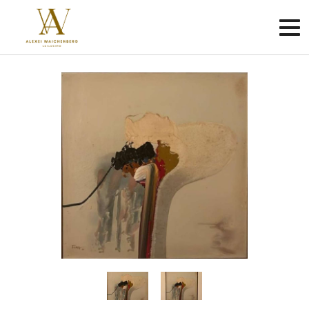
Criar
conta
Faça
login
Home
Sobre
Como
funciona