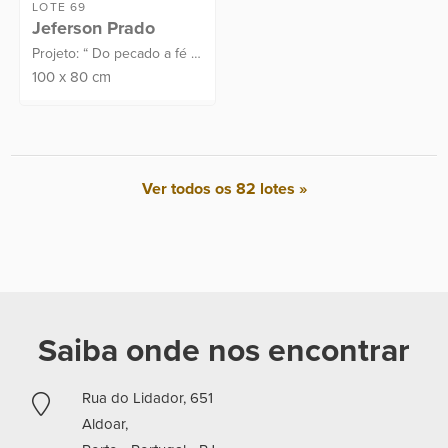
LOTE 69
Jeferson Prado
Projeto: “ Do pecado a fé “.
Técnica: pintura digital.
100
x
80
cm
Proveniência: Atelier do
Artista.
Ver todos os 82 lotes »
Saiba onde nos encontrar
Rua do Lidador, 651
Aldoar,