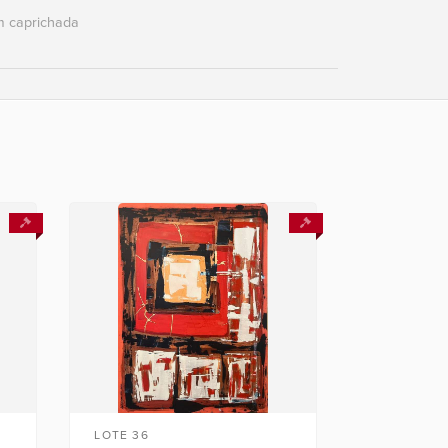
 caprichada
LOTE 36