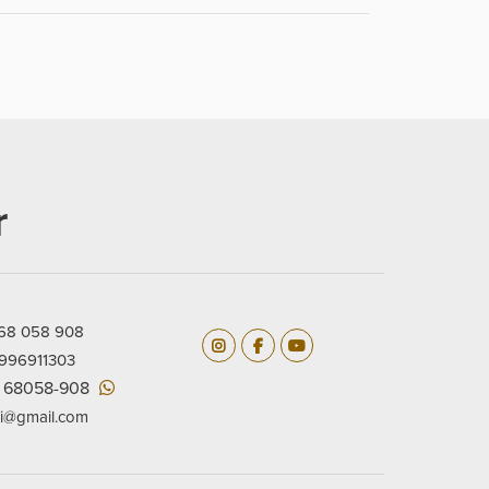
r
968 058 908
 996911303
9 68058-908
i@gmail.com