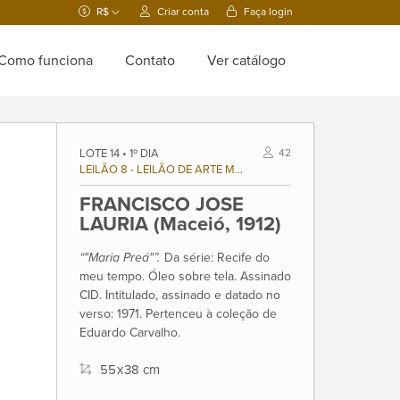
R$
Criar conta
Faça login
Como funciona
Contato
Ver catálogo
LOTE 14 • 1º DIA
42
LEILÃO 8 - LEILÃO DE ARTE MODERNA E CONTEMPORÂNEA BRASILEIRA
FRANCISCO JOSE
LAURIA (Maceió, 1912)
“"Maria Preá"”.
Da série: Recife do
meu tempo. Óleo sobre tela. Assinado
CID. Intitulado, assinado e datado no
verso: 1971. Pertenceu à coleção de
Eduardo Carvalho.
55
x
38 cm