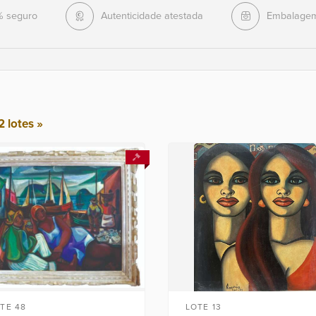
% seguro
Autenticidade atestada
Embalagem
2 lotes »
TE 48
LOTE 13