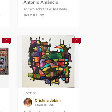
Antonio Amâncio
Acrílica sobre tela. Assinado
C.I.E. Intitulado, assinado e
do
140
x
100
cm
datado no verso. Ano: 2022
LOTE 31
Cristina Jobim
Salvador, 1955
0
x
50
cm