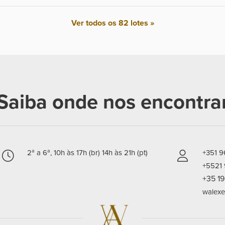
Ver todos os 82 lotes »
Saiba onde nos encontra
2ª a 6ª, 10h às 17h (br) 14h às 21h (pt)
+351 
+5521
+35 1
walexe