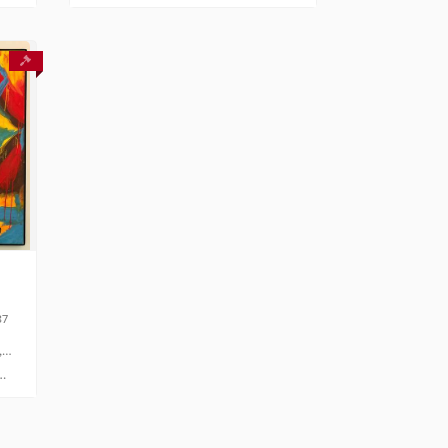
em Paris. Obra no Rio de
Janeiro.
87
,
x
0
cm
, 0g
a