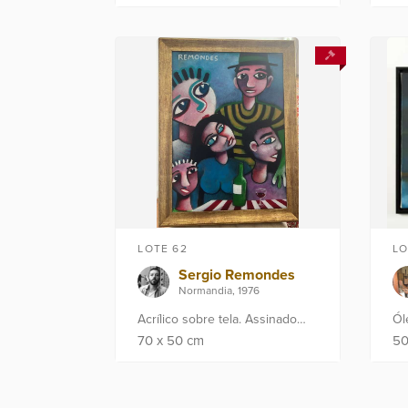
re
esc
LOTE 62
LO
Sergio Remondes
Normandia, 1976
Acrílico sobre tela. Assinado
Ól
CSE. Med: 70x50 cm.
fr
70
x
50
cm
5
Proveniência: Atelier do artista
cm
em Paris. Obra no Rio de
Art
Janeiro.